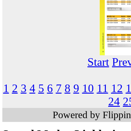
Start
Pre
1
2
3
4
5
6
7
8
9
10
11
12
24
2
Powered by Flippi